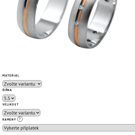
MATERIÁL
ŠÍŘKA
VELIKOST
?
KAMENY