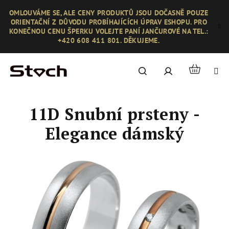
Přejít
OMLOUVÁME SE, ALE CENY PRODUKTŮ JSOU DOČASNĚ POUZE
na
ORIENTAČNÍ Z DŮVODU PROBÍHAJÍCÍCH ÚPRAV ESHOPU. PRO
obsah
KONEČNOU CENU ŠPERKU VOLEJTE PANÍ JANČUROVÉ NA TEL.:
+420 608 411 801. DĚKUJEME.
Nákupní
Hledat
Přihlášení
košík
11D Snubní prsteny -
Elegance dámský