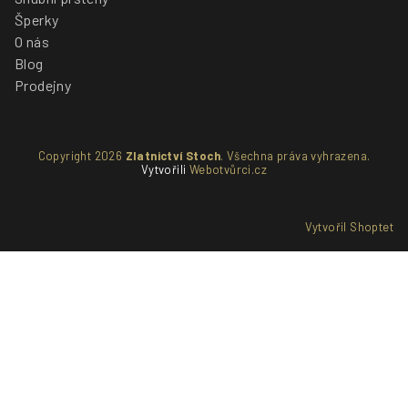
Šperky
O nás
Blog
Prodejny
Copyright 2026
Zlatnictví Stoch
. Všechna práva vyhrazena.
Vytvořili
Webotvůrci.cz
Vytvořil Shoptet