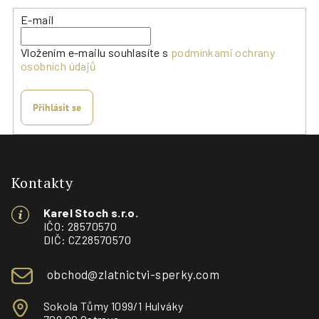
E-mail
Vložením e-mailu souhlasíte s
podmínkami ochrany
osobních údajů
Přihlásit se
Z
á
p
Kontakty
a
Karel Stoch s.r.o.
t
IČO: 28570570
í
DIČ: CZ28570570
obchod@zlatnictvi-sperky.com
Sokola Tůmy 1099/1 Hulváky