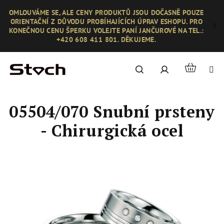
Přejít
OMLOUVÁME SE, ALE CENY PRODUKTŮ JSOU DOČASNĚ POUZE
na
ORIENTAČNÍ Z DŮVODU PROBÍHAJÍCÍCH ÚPRAV ESHOPU. PRO
obsah
KONEČNOU CENU ŠPERKU VOLEJTE PANÍ JANČUROVÉ NA TEL.:
+420 608 411 801. DĚKUJEME.
Nákupní
Hledat
Přihlášení
košík
05504/070 Snubní prsteny
- Chirurgická ocel