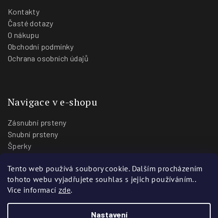
Kontakty
Časté dotazy
O nákupu
Obchodní podmínky
Ochrana osobních údajů
Navigace v e-shopu
Zásnubní prsteny
Snubní prsteny
Šperky
O nás
Tento web používá soubory cookie. Dalším procházením
Blog
tohoto webu vyjadřujete souhlas s jejich používáním..
Prodejny
Více informací
zde
.
Nastavení