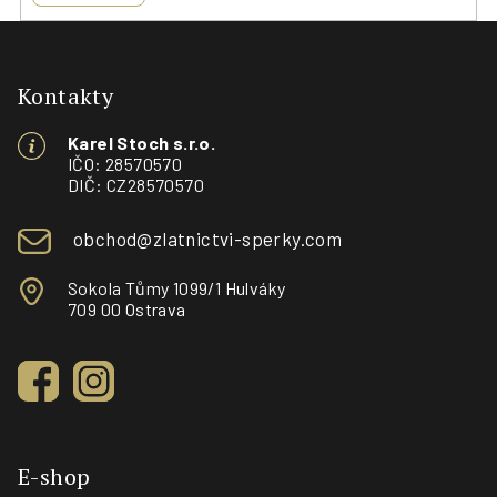
Z
á
p
Kontakty
a
Karel Stoch s.r.o.
t
IČO: 28570570
í
DIČ: CZ28570570
obchod@zlatnictvi-sperky.com
Sokola Tůmy 1099/1 Hulváky
709 00 Ostrava
E-shop