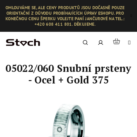
Přejít
OMLOUVÁME SE, ALE CENY PRODUKTŮ JSOU DOČASNĚ POUZE
na
ORIENTAČNÍ Z DŮVODU PROBÍHAJÍCÍCH ÚPRAV ESHOPU. PRO
obsah
KONEČNOU CENU ŠPERKU VOLEJTE PANÍ JANČUROVÉ NA TEL.:
+420 608 411 801. DĚKUJEME.
Nákupní
Hledat
Přihlášení
košík
05022/060 Snubní prsteny
- Ocel + Gold 375