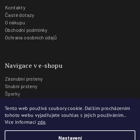
Kontakty
Časté dotazy
O nákupu
Obchodní podmínky
Ochrana osobních údajů
Navigace v e-shopu
Zásnubní prsteny
Snubní prsteny
Šperky
O nás
Tento web používá soubory cookie. Dalším procházením
Blog
tohoto webu vyjadřujete souhlas s jejich používáním..
Prodejny
Více informací
zde
.
Nastavení