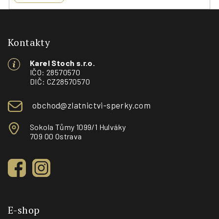
Z
á
p
Kontakty
a
Karel Stoch s.r.o.
t
IČO: 28570570
í
DIČ: CZ28570570
obchod@zlatnictvi-sperky.com
Sokola Tůmy 1099/1 Hulváky
709 00 Ostrava
E-shop