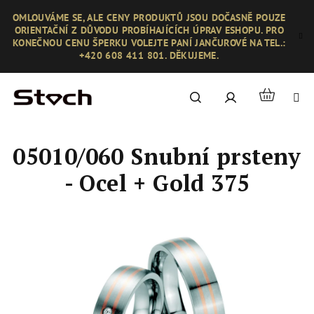
Přejít
OMLOUVÁME SE, ALE CENY PRODUKTŮ JSOU DOČASNĚ POUZE
na
ORIENTAČNÍ Z DŮVODU PROBÍHAJÍCÍCH ÚPRAV ESHOPU. PRO
obsah
KONEČNOU CENU ŠPERKU VOLEJTE PANÍ JANČUROVÉ NA TEL.:
+420 608 411 801. DĚKUJEME.
Nákupní
Hledat
Přihlášení
košík
05010/060 Snubní prsteny
- Ocel + Gold 375