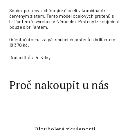
Snubní prsteny z chirurgické oceli v kombinaci s
červeným zlatem. Tento model ocelových prstenů s
briliantem je vyroben v Německu. Prsteny lze objednat
pouze s briliantem.
Orientační cena za pár snubních prstenů s briliantem -
18 370 kč.
Dodací lhůta 4 týdny.
Proč nakoupit u nás
Dlouholeté zkušenosti