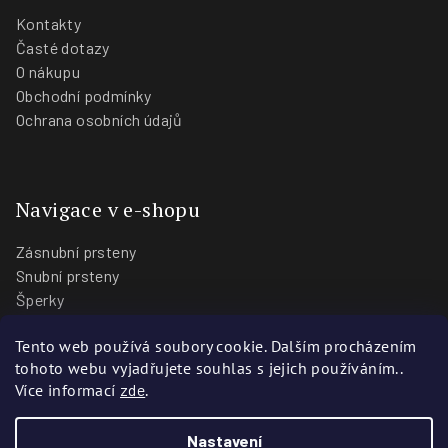
Kontakty
Časté dotazy
O nákupu
Obchodní podmínky
Ochrana osobních údajů
Navigace v e-shopu
Zásnubní prsteny
Snubní prsteny
Šperky
O nás
Tento web používá soubory cookie. Dalším procházením
Blog
tohoto webu vyjadřujete souhlas s jejich používáním..
Prodejny
Více informací
zde
.
Nastavení