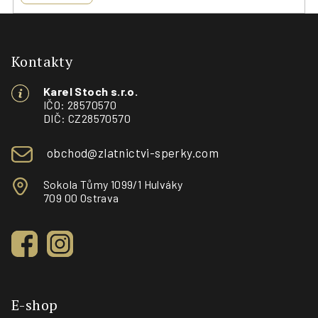
Z
á
p
Kontakty
a
Karel Stoch s.r.o.
t
IČO: 28570570
í
DIČ: CZ28570570
obchod@zlatnictvi-sperky.com
Sokola Tůmy 1099/1 Hulváky
709 00 Ostrava
E-shop